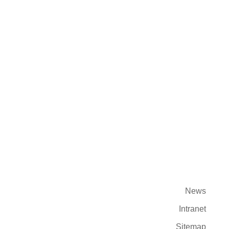
Stellenangebote
Datenschutzerklärung
Datenerfassung & Analyse
Privatsphäre-Einstellungen
News
Intranet
Sitemap