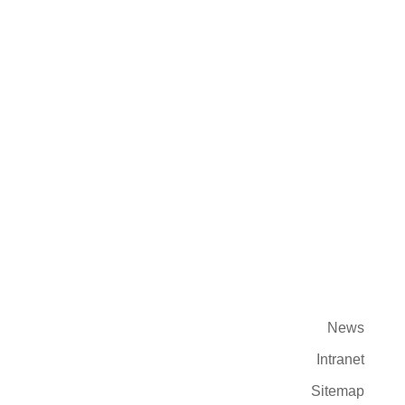
Stellenangebote
Datenschutzerklärung
Datenerfassung & Analyse
Privatsphäre-Einstellungen
News
Intranet
Sitemap