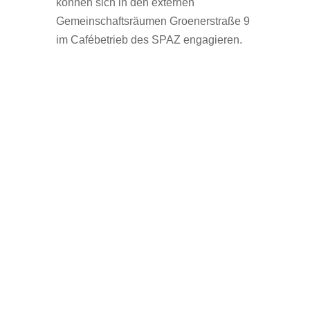
können sich in den externen
Gemeinschaftsräumen Groenerstraße 9
im Cafébetrieb des SPAZ engagieren.
News
Intranet
Sitemap
Impressum