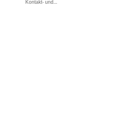
Kontakt- und...
News
Intranet
Sitemap
Impressum
Stellenangebote
Datenschutzerklärung